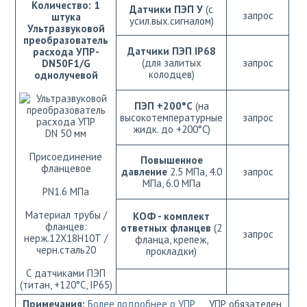
Количество: 1
Датчики ПЭП У
(с
запрос
штука
усил.вых.сигналом)
Ультразвуковой
преобразователь
Датчики ПЭП IP68
расхода УПР-
(для залитых
запрос
DN50F1/G
колодцев)
однолучевой
ПЭП +200°C
(на
высокотемпературные
запрос
жидк. до +200°C)
DN 50 мм
Присоединение
Повышенное
фланцевое
давление
2.5 МПа, 4.0
запрос
МПа, 6.0 МПа
РN1.6 МПа
Материал трубы /
КОФ - комплект
фланцев:
ответных фланцев
(2
запрос
нерж.12Х18Н10Т /
фланца, крепеж,
черн.сталь20
прокладки)
С датчиками ПЭП
(титан, +120°С, IP65)
Примечания:
Более подробнее о УПР
УПР обязателен