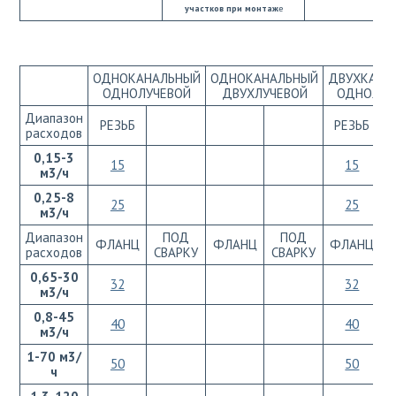
участков при монтаж
е
ОДНОКАНАЛЬНЫЙ
ОДНОКАНАЛЬНЫЙ
ДВУХКАНА
ОДНОЛУЧЕВОЙ
ДВУХЛУЧЕВОЙ
ОДНОЛУЧ
Диапазон
РЕЗЬБ
РЕЗЬБ
расходов
0,15-3
15
15
м3/ч
0,25-8
25
25
м3/ч
Диапазон
ПОД
ПОД
ФЛАНЦ
ФЛАНЦ
ФЛАНЦ
расходов
СВАРКУ
СВАРКУ
С
0,65-30
32
32
м3/ч
0,8-45
40
40
м3/ч
1-70 м3/
50
50
ч