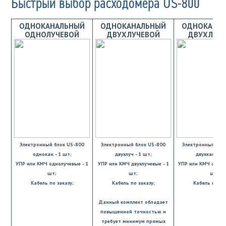
Быстрый выбор расходомера US-800
ОДНОКАНАЛЬНЫЙ
ОДНОКАНАЛЬНЫЙ
ОДНОКАНА
ОДНОЛУЧЕВОЙ
ДВУХЛУЧЕВОЙ
ДВУХЛУЧ
Электронный блок US-800
Электронный блок US-800
Электронный бло
однокан - 1 шт;
двухлуч - 1 шт;
двухкан - 1 
УПР или КМЧ однолучевые - 1
УПР или КМЧ двухлучевые - 1
УПР или КМЧ однол
шт;
шт;
шт;
Кабель по заказу;
Кабель по заказу;
Кабель по зак
Данный комплект обладает
повышенной точностью и
требует минимум прямых