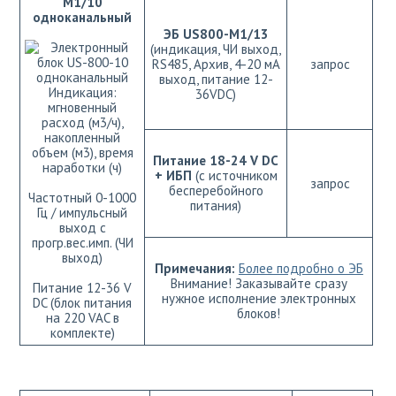
М1/10
одноканальный
ЭБ US800-M1/13
(индикация, ЧИ выход,
RS485, Архив, 4-20 мА
запрос
выход, питание 12-
Индикация:
36VDC)
мгновенный
расход (м3/ч),
накопленный
объем (м3), время
Питание 18-24 V DC
наработки (ч)
+ ИБП
(с источником
запрос
бесперебойного
Частотный 0-1000
питания)
Гц / импульсный
выход с
прогр.вес.имп. (ЧИ
выход)
Примечания:
Более подробно о ЭБ
Внимание! Заказывайте сразу
Питание 12-36 V
нужное исполнение электронных
DC (блок питания
блоков!
на 220 VAC в
комплекте)