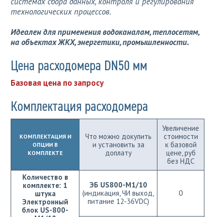
системах сбора данных, контроля и регулирования
технологических процессов.
Идеален для применения водоканалам, теплосетям,
на объектах ЖКХ, энергетики, промышленности.
Цена расходомера DN50 мм
Базовая цена по запросу
Комплектация расходомера
Увеличение
Что можно докупить
стоимости
КОМПЛЕКТАЦИЯ И
и установить за
к базовой
ОПЦИИ В
доплату
цене, руб
КОМПЛЕКТЕ
без НДС
Количество в
ЭБ US800-М1/10
комплекте: 1
(индикация, ЧИ выход,
0
штука
питание 12-36VDC)
Электронный
блок US-800-