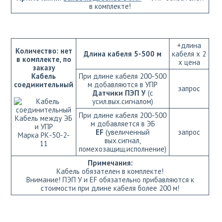
в комплекте!
+длина
Количество: нет
Длина кабеля 5-500 м
кабеля х 2
в комплекте, по
х цена
заказу
Кабель
При длине кабеля 200-500
соединительный
м добавляются в УПР
запрос
Датчики ПЭП У
(с
усил.вых.сигналом)
При длине кабеля 200-500
Кабель между ЭБ
м добавляется в ЭБ
и УПР
EF
(увеличенный
запрос
Марка РК-50-2-
вых.сигнал,
11
помехозащищ.исполнение)
Примечания:
Кабель обязателен в комплекте!
Внимание! ПЭП У и EF обязательно прибавляются к
стоимости при длине кабеля более 200 м!