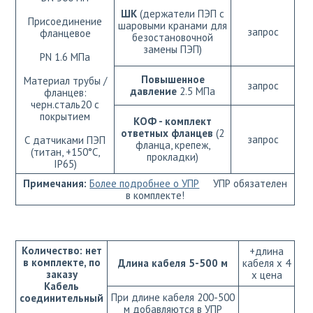
ШК
(держатели ПЭП с
Присоединение
шаровыми кранами для
запрос
фланцевое
безостановочной
замены ПЭП)
РN 1.6 МПа
Повышенное
Материал трубы /
запрос
давление
2.5 МПа
фланцев:
черн.сталь20 с
покрытием
КОФ - комплект
ответных фланцев
(2
запрос
С датчиками ПЭП
фланца, крепеж,
(титан, +150°С,
прокладки)
IP65)
Примечания:
Более подробнее о УПР
УПР обязателен
в комплекте!
Количество: нет
+длина
в комплекте, по
Длина кабеля 5-500 м
кабеля х 4
заказу
х цена
Кабель
При длине кабеля 200-500
соединительный
м добавляются в УПР