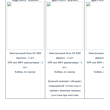
Электронный блок US-800
Электронный блок US-800
Электронный бло
однокан - 1 шт;
двухлуч - 1 шт;
двухкан - 1 
УПР или КМЧ однолучевые - 1
УПР или КМЧ двухлучевые - 1
УПР или КМЧ однол
шт;
шт;
шт;
Кабель по заказу;
Кабель по заказу;
Кабель по зак
Данный комплект обладает
повышенной точностью и
требует минимум прямых
участков при монтаж
е