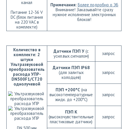
канал
Примечания:
Более подробно о ЭБ
Внимание! Заказывайте сразу
Питание 12-36 V
нужное исполнение электронных
DC (блок питания
блоков!
на 220 VAC в
комплекте)
Количество в
Датчики ПЭП У
(с
запрос
комплекте: 2
усил.вых.сигналом)
штуки
Ультразвуковой
Датчики ПЭП IP68
преобразователь
(для залитых
запрос
расхода УПР-
колодцев)
DN500F1/СТ20
однолучевой
ПЭП +200°C
(на
высокотемпературные
запрос
жидк. до +200°C)
ПЭП К
(высокочувствительные
запрос
пластиковые датчики)
DN 500 мм