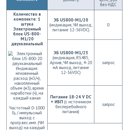
без НДС
Количество в
комплекте: 1
ЭБ US800-M1/20
штука
(индикация, ЧИ выход,
0
Электронный
питание 12-36VDC)
блок US-800-
M1/20
двухканальный
ЭБ US800-M1/23
(индикация, RS485,
Архив, ЧИ выход, 4-20
запрос
мА выход, питание
Индикация:
12-36VDC)
мгновенный
расход (м3/ч),
накопленный
объем (м3), время
наработки (ч), на
Питание 18-24 V DC
каждый канал
+ ИБП
(с источником
запрос
бесперебойного
Частотный 0-1000
питания)
Гц / импульсный
выход с
прогр.вес.имп. (ЧИ
выход) на каждый