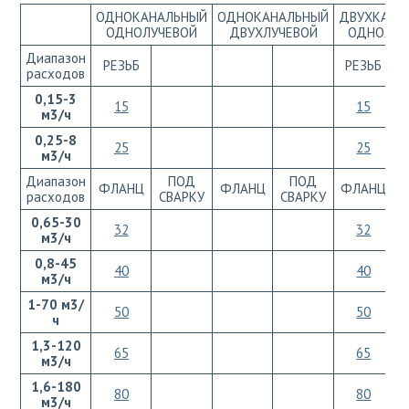
ОДНОКАНАЛЬНЫЙ
ОДНОКАНАЛЬНЫЙ
ДВУХКАНА
ОДНОЛУЧЕВОЙ
ДВУХЛУЧЕВОЙ
ОДНОЛУЧ
Диапазон
РЕЗЬБ
РЕЗЬБ
расходов
0,15-3
15
15
м3/ч
0,25-8
25
25
м3/ч
Диапазон
ПОД
ПОД
ФЛАНЦ
ФЛАНЦ
ФЛАНЦ
расходов
СВАРКУ
СВАРКУ
С
0,65-30
32
32
м3/ч
0,8-45
40
40
м3/ч
1-70 м3/
50
50
ч
1,3-120
65
65
м3/ч
1,6-180
80
80
м3/ч