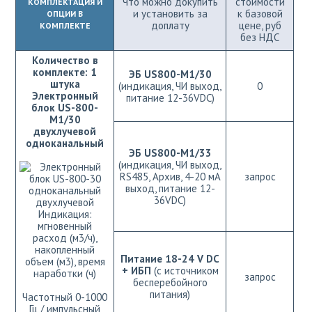
Что можно докупить
стоимости
КОМПЛЕКТАЦИЯ И
и установить за
к базовой
ОПЦИИ В
доплату
цене, руб
КОМПЛЕКТЕ
без НДС
Количество в
комплекте: 1
ЭБ US800-М1/30
штука
(индикация, ЧИ выход,
0
Электронный
питание 12-36VDC)
блок US-800-
M1/30
двухлучевой
одноканальный
ЭБ US800-M1/33
(индикация, ЧИ выход,
RS485, Архив, 4-20 мА
запрос
выход, питание 12-
36VDC)
Индикация:
мгновенный
расход (м3/ч),
накопленный
Питание 18-24 V DC
объем (м3), время
+ ИБП
(с источником
наработки (ч)
запрос
бесперебойного
питания)
Частотный 0-1000
Гц / импульсный