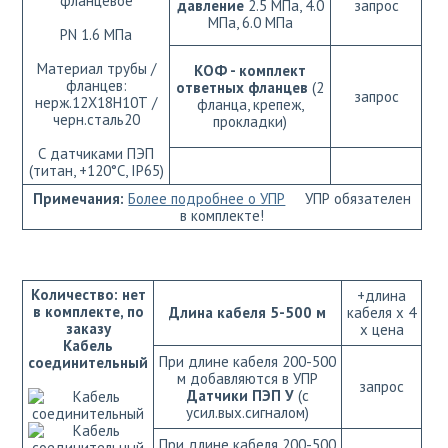
фланцевое
давление
2.5 МПа, 4.0
запрос
МПа, 6.0 МПа
РN 1.6 МПа
Материал трубы /
КОФ - комплект
фланцев:
ответных фланцев
(2
запрос
нерж.12Х18Н10Т /
фланца, крепеж,
черн.сталь20
прокладки)
С датчиками ПЭП
(титан, +120°С, IP65)
Примечания:
Более подробнее о УПР
УПР обязателен
в комплекте!
Количество: нет
+длина
в комплекте, по
Длина кабеля 5-500 м
кабеля х 4
заказу
х цена
Кабель
При длине кабеля 200-500
соединительный
м добавляются в УПР
запрос
Датчики ПЭП У
(с
усил.вых.сигналом)
При длине кабеля 200-500