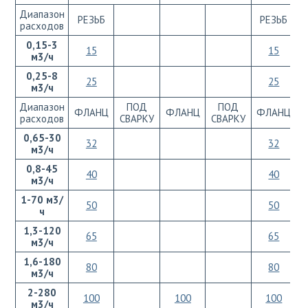
Диапазон
РЕЗЬБ
РЕЗЬБ
расходов
0,15-3
15
15
м3/ч
0,25-8
25
25
м3/ч
Диапазон
ПОД
ПОД
ФЛАНЦ
ФЛАНЦ
ФЛАНЦ
расходов
СВАРКУ
СВАРКУ
С
0,65-30
32
32
м3/ч
0,8-45
40
40
м3/ч
1-70 м3/
50
50
ч
1,3-120
65
65
м3/ч
1,6-180
80
80
м3/ч
2-280
100
100
100
м3/ч