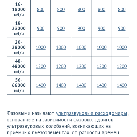
16-
18000
800
800
800
800
800
м3/ч
18-
23000
900
900
900
900
900
м3/ч
20-
28000
1000
1000
1000
1000
1000
м3/ч
48-
48000
1200
1200
1200
1200
1200
м3/ч
56-
66000
1400
1400
1400
1400
1400
м3/ч
Фазовыми называют
ультразвуковые расходомеры
,
основанные на зависимости фазовых сдвигов
ультразвуковых колебаний, возникающих на
приемных пьезоэлементах, от разности времен