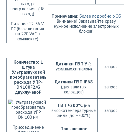
выход с
прогр.вес.имп. (ЧИ
выход)
Примечания:
Более подробно о ЭБ
Внимание! Заказывайте сразу
Питание 12-36 V
нужное исполнение электронных
DC (блок питания
блоков!
на 220 VAC в
комплекте)
Количество: 1
Датчики ПЭП У
(с
запрос
штука
усил.вых.сигналом)
Ультразвуковой
преобразователь
Датчики ПЭП IP68
расхода УПР-
(для залитых
запрос
DN100F2/G
колодцев)
двухлучевой
ПЭП +200°C
(на
высокотемпературные
запрос
жидк. до +200°C)
DN 100 мм
Присоединение
Повышенное