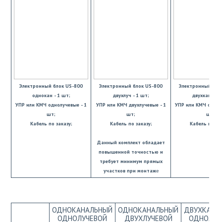
Электронный блок US-800
Электронный блок US-800
Электронный бло
однокан - 1 шт;
двухлуч - 1 шт;
двухкан - 1 
УПР или КМЧ однолучевые - 1
УПР или КМЧ двухлучевые - 1
УПР или КМЧ однол
шт;
шт;
шт;
Кабель по заказу;
Кабель по заказу;
Кабель по зак
Данный комплект обладает
повышенной точностью и
требует минимум прямых
участков при монтаж
е
ОДНОКАНАЛЬНЫЙ
ОДНОКАНАЛЬНЫЙ
ДВУХКАНА
ОДНОЛУЧЕВОЙ
ДВУХЛУЧЕВОЙ
ОДНОЛУЧ